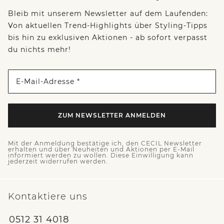
Bleib mit unserem Newsletter auf dem Laufenden:
Von aktuellen Trend-Highlights über Styling-Tipps
bis hin zu exklusiven Aktionen - ab sofort verpasst
du nichts mehr!
E-Mail-Adresse *
ZUM NEWSLETTER ANMELDEN
Mit der Anmeldung bestätige ich, den CECIL Newsletter
erhalten und über Neuheiten und Aktionen per E-Mail
informiert werden zu wollen. Diese Einwilligung kann
jederzeit widerrufen werden.
Kontaktiere uns
0512 31 4018