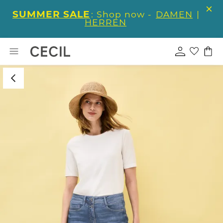
SUMMER SALE
: Shop now -
DAMEN
|
HERREN