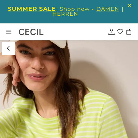
SUMMER SALE
: Shop now -
DAMEN
|
HERREN