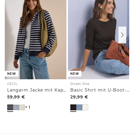
NEW
NEW
CECIL
Street One
Langarm Jacke mit Kapuze und Struktur
Basic Shirt mit U-Boot-Ausschnitt
59,99
€
29,99
€
+ 1