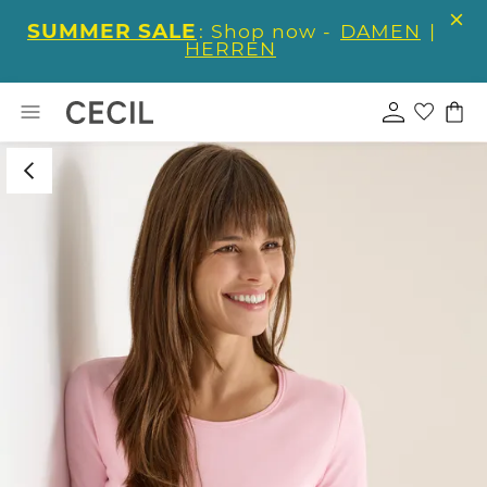
SUMMER SALE
: Shop now -
DAMEN
|
HERREN