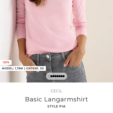
-30%
MODEL: 1,76M | GRÖSSE: XS
CECIL
Basic Langarmshirt
-
STYLE PIA