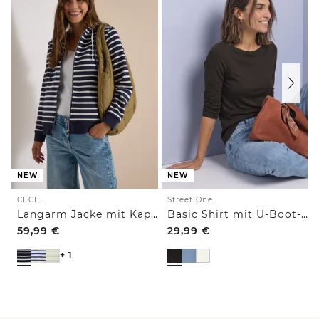
NEW
NEW
CECIL
Street One
Langarm Jacke mit Kapuze und Struktur
Basic Shirt mit U-Boot-Ausschnitt
59,99
€
29,99
€
+ 1