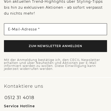
Von aktuellen Trend-Highlights über Styling-Tipps
bis hin zu exklusiven Aktionen - ab sofort verpasst
du nichts mehr!
E-Mail-Adresse *
ZUM NEWSLETTER ANMELDEN
Mit der Anmeldung bestätige ich, den CECIL Newsletter
erhalten und über Neuheiten und Aktionen per E-Mail
informiert werden zu wollen. Diese Einwilligung kann
jederzeit widerrufen werden.
Kontaktiere uns
0512 31 4018
Service Hotline