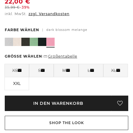
22,00
€
35,99
€
-39%
inkl. MwSt.
zzgl. Versandkosten
FARBE WÄHLEN
|
dark blossom melange
GRÖSSE WÄHLEN
Größentabelle
|
XS
S
M
L
XL
XXL
IN DEN WARENKORB
SHOP THE LOOK