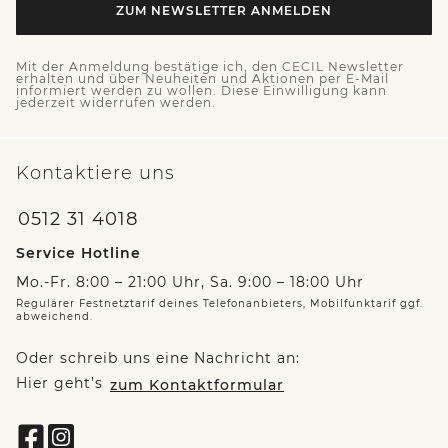
ZUM NEWSLETTER ANMELDEN
Mit der Anmeldung bestätige ich, den CECIL Newsletter
erhalten und über Neuheiten und Aktionen per E-Mail
informiert werden zu wollen. Diese Einwilligung kann
jederzeit widerrufen werden.
Kontaktiere uns
0512 31 4018
Service Hotline
Mo.-Fr. 8:00 – 21:00 Uhr, Sa. 9:00 – 18:00 Uhr
Regulärer Festnetztarif deines Telefonanbieters, Mobilfunktarif ggf.
abweichend.
Oder schreib uns eine Nachricht an:
Hier geht’s
zum Kontaktformular