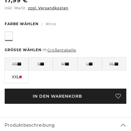
17,99
€
inkl. MwSt.
zzgl. Versandkosten
FARBE WÄHLEN
|
White
GRÖSSE WÄHLEN
Größentabelle
|
XS
S
M
L
XL
XXL
IN DEN WARENKORB
Produktbeschreibung