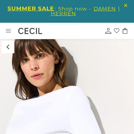
SUMMER SALE
: Shop now -
DAMEN
|
HERREN