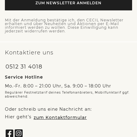
ZUM NEWSLETTER ANMELDEN
Mit der Anmeldung bestätige ich, den CECIL Newsletter
erhalten und über Neuheiten und Aktionen per E-Mail
informiert werden zu wollen. Diese Einwilligung kann
jederzeit widerrufen werden.
Kontaktiere uns
0512 31 4018
Service Hotline
Mo.-Fr. 8:00 – 21:00 Uhr, Sa. 9:00 – 18:00 Uhr
Regulärer Festnetztarif deines Telefonanbieters, Mobilfunktarif ggf.
abweichend.
Oder schreib uns eine Nachricht an:
Hier geht’s
zum Kontaktformular