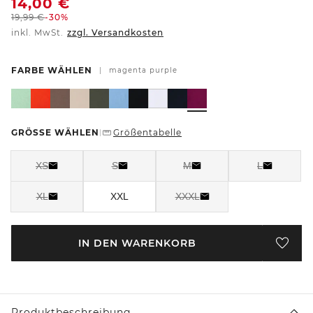
14,00
€
19,99
€
-30%
inkl. MwSt.
zzgl. Versandkosten
FARBE WÄHLEN
|
magenta purple
GRÖSSE WÄHLEN
Größentabelle
|
XS
S
M
L
XL
XXL
XXXL
IN DEN WARENKORB
Produktbeschreibung