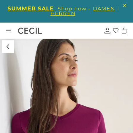
SUMMER SALE
: Shop now -
DAMEN
|
HERREN