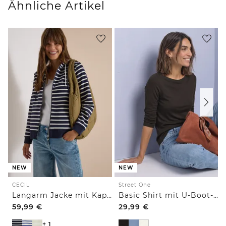
Ähnliche Artikel
NEW
NEW
CECIL
Street One
Langarm Jacke mit Kapuze und Struktur
Basic Shirt mit U-Boot-Ausschnitt
59,99
€
29,99
€
+ 1