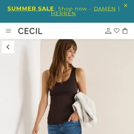
SUMMER SALE
: Shop now -
DAMEN
|
HERREN