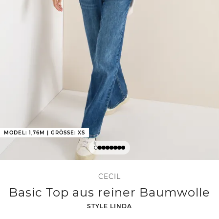
MODEL: 1,76M | GRÖSSE: XS
CECIL
Basic Top aus reiner Baumwolle
-
STYLE LINDA