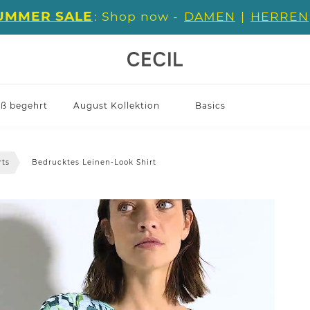
UMMER SALE
: Shop now -
DAMEN
|
HERREN
iß begehrt
August Kollektion
Basics
rts
Bedrucktes Leinen-Look Shirt