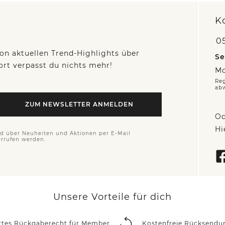
K
05
on aktuellen Trend-Highlights über
Se
fort verpasst du nichts mehr!
Mo
Reg
ab
ZUM NEWSLETTER ANMELDEN
Od
Hi
nd über Neuheiten und Aktionen per E-Mail
errufen werden.
Unsere Vorteile für dich
rtes Rückgaberecht für Member
Kostenfreie Rücksendu