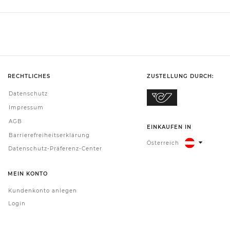
RECHTLICHES
ZUSTELLUNG DURCH:
Datenschutz
Impressum
AGB
EINKAUFEN IN
Barrierefreiheitserklärung
Österreich
Datenschutz-Präferenz-Center
MEIN KONTO
Kundenkonto anlegen
Login