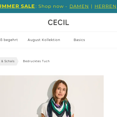
UMMER SALE
: Shop now -
DAMEN
|
HERREN
iß begehrt
August Kollektion
Basics
 & Schals
Bedrucktes Tuch