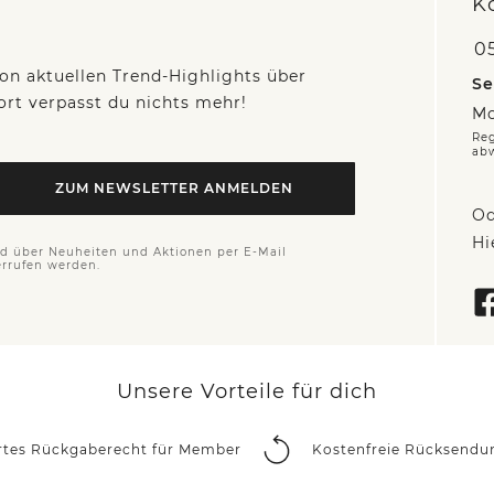
K
05
on aktuellen Trend-Highlights über
Se
fort verpasst du nichts mehr!
Mo
Reg
ab
ZUM NEWSLETTER ANMELDEN
Od
Hi
nd über Neuheiten und Aktionen per E-Mail
errufen werden.
Unsere Vorteile für dich
rtes Rückgaberecht für Member
Kostenfreie Rücksendu