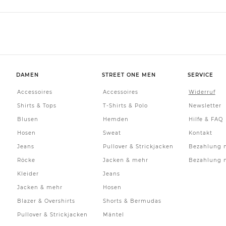
DAMEN
STREET ONE MEN
SERVICE
Accessoires
Accessoires
Widerruf
Shirts & Tops
T-Shirts & Polo
Newsletter
Blusen
Hemden
Hilfe & FAQ
Hosen
Sweat
Kontakt
Jeans
Pullover & Strickjacken
Bezahlung m
Röcke
Jacken & mehr
Bezahlung m
Kleider
Jeans
Jacken & mehr
Hosen
Blazer & Overshirts
Shorts & Bermudas
Pullover & Strickjacken
Mäntel