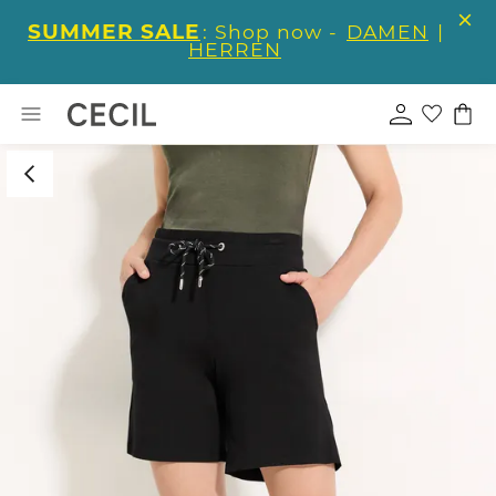
SUMMER SALE
: Shop now -
DAMEN
|
HERREN