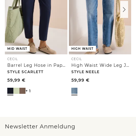
MID WAIST
HIGH WAIST
CECIL
CECIL
Barrel Leg Hose in Papertouch Qualität
High Waist Wide Leg Jeans im Loose Fit
STYLE SCARLETT
STYLE NEELE
59,99
€
59,99
€
+ 1
Newsletter Anmeldung