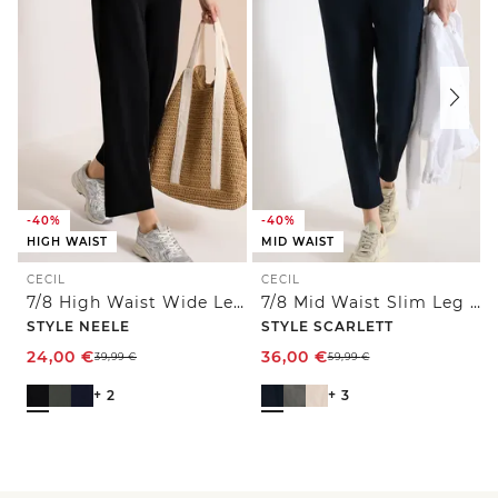
-40%
-40%
HIGH WAIST
MID WAIST
CECIL
CECIL
7/8 High Waist Wide Leg Jerseyhose im Loose Fit
7/8 Mid Waist Slim Leg Hose im Casual Fit
STYLE NEELE
STYLE SCARLETT
24,00
€
36,00
€
39,99
€
59,99
€
+ 2
+ 3