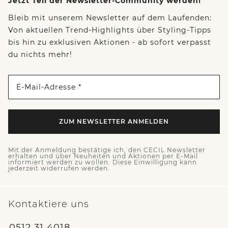
Jetzt Teil der Newsletter-Community werden!
Bleib mit unserem Newsletter auf dem Laufenden:
Von aktuellen Trend-Highlights über Styling-Tipps
bis hin zu exklusiven Aktionen - ab sofort verpasst
du nichts mehr!
E-Mail-Adresse *
ZUM NEWSLETTER ANMELDEN
Mit der Anmeldung bestätige ich, den CECIL Newsletter
erhalten und über Neuheiten und Aktionen per E-Mail
informiert werden zu wollen. Diese Einwilligung kann
jederzeit widerrufen werden.
Kontaktiere uns
0512 31 4018