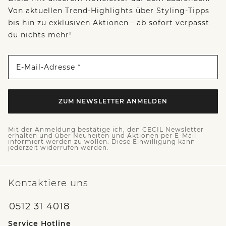
Von aktuellen Trend-Highlights über Styling-Tipps
bis hin zu exklusiven Aktionen - ab sofort verpasst
du nichts mehr!
E-Mail-Adresse *
ZUM NEWSLETTER ANMELDEN
Mit der Anmeldung bestätige ich, den CECIL Newsletter
erhalten und über Neuheiten und Aktionen per E-Mail
informiert werden zu wollen. Diese Einwilligung kann
jederzeit widerrufen werden.
Kontaktiere uns
0512 31 4018
Service Hotline