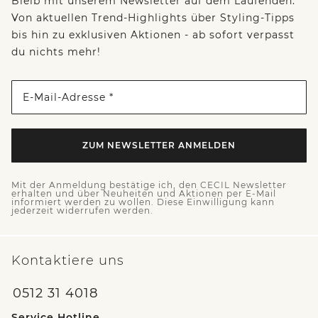
Bleib mit unserem Newsletter auf dem Laufenden:
Von aktuellen Trend-Highlights über Styling-Tipps
bis hin zu exklusiven Aktionen - ab sofort verpasst
du nichts mehr!
E-Mail-Adresse *
ZUM NEWSLETTER ANMELDEN
Mit der Anmeldung bestätige ich, den CECIL Newsletter
erhalten und über Neuheiten und Aktionen per E-Mail
informiert werden zu wollen. Diese Einwilligung kann
jederzeit widerrufen werden.
Kontaktiere uns
0512 31 4018
Service Hotline