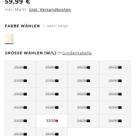
59,99
€
inkl. MwSt.
zzgl. Versandkosten
FARBE WÄHLEN
|
pearl beige
GRÖSSE WÄHLEN
(W/L)
Größentabelle
|
25/28
25/30
26/28
26/30
27/28
27/30
28/28
28/30
29/28
29/30
30/28
30/30
31/28
31/30
32/28
32/30
33/28
33/30
34/28
34/30
36/28
36/30