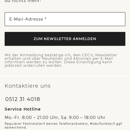
du nichts mehr!
E-Mail-Adresse *
ZUM NEWSLETTER ANMELDEN
Mit der Anmeldung bestätige ich, den CECIL Newsletter
erhalten und über Neuheiten und Aktionen per E-Mail
informiert werden zu wollen. Diese Einwilligung kann
jederzeit widerrufen werden.
Kontaktiere uns
0512 31 4018
Service Hotline
Mo.-Fr. 8:00 – 21:00 Uhr, Sa. 9:00 – 18:00 Uhr
Regulärer Festnetztarif deines Telefonanbieters, Mobilfunktarif ggf.
abweichend.