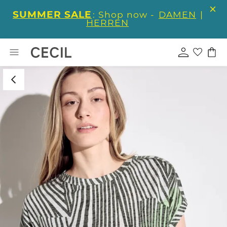
SUMMER SALE
: Shop now -
DAMEN
|
HERREN