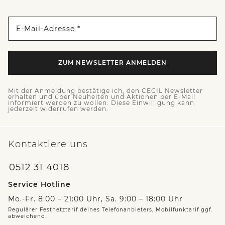
E-Mail-Adresse *
ZUM NEWSLETTER ANMELDEN
Mit der Anmeldung bestätige ich, den CECIL Newsletter
erhalten und über Neuheiten und Aktionen per E-Mail
informiert werden zu wollen. Diese Einwilligung kann
jederzeit widerrufen werden.
Kontaktiere uns
0512 31 4018
Service Hotline
Mo.-Fr. 8:00 – 21:00 Uhr, Sa. 9:00 – 18:00 Uhr
Regulärer Festnetztarif deines Telefonanbieters, Mobilfunktarif ggf.
abweichend.