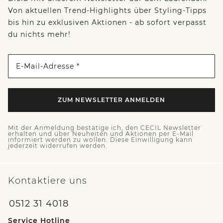
Von aktuellen Trend-Highlights über Styling-Tipps
bis hin zu exklusiven Aktionen - ab sofort verpasst
du nichts mehr!
E-Mail-Adresse *
ZUM NEWSLETTER ANMELDEN
Mit der Anmeldung bestätige ich, den CECIL Newsletter
erhalten und über Neuheiten und Aktionen per E-Mail
informiert werden zu wollen. Diese Einwilligung kann
jederzeit widerrufen werden.
Kontaktiere uns
0512 31 4018
Service Hotline