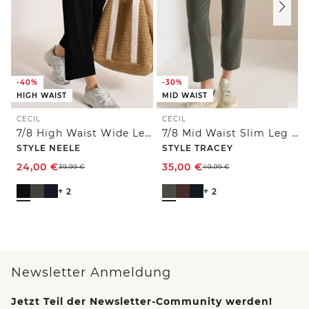
-40%
-30%
HIGH WAIST
MID WAIST
CECIL
CECIL
7/8 High Waist Wide Leg Jerseyhose im Loose Fit
7/8 Mid Waist Slim Leg Hose im Casual Fit
STYLE NEELE
STYLE TRACEY
24,00
€
35,00
€
39,99
€
49,99
€
+ 2
+ 2
Newsletter Anmeldung
Jetzt Teil der Newsletter-Community werden!