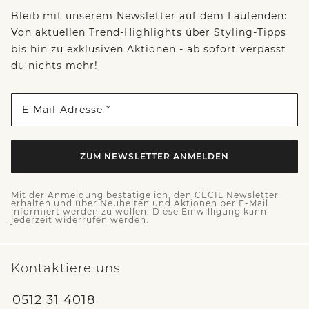
Bleib mit unserem Newsletter auf dem Laufenden:
Von aktuellen Trend-Highlights über Styling-Tipps
bis hin zu exklusiven Aktionen - ab sofort verpasst
du nichts mehr!
E-Mail-Adresse *
ZUM NEWSLETTER ANMELDEN
Mit der Anmeldung bestätige ich, den CECIL Newsletter
erhalten und über Neuheiten und Aktionen per E-Mail
informiert werden zu wollen. Diese Einwilligung kann
jederzeit widerrufen werden.
Kontaktiere uns
0512 31 4018