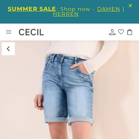
SUMMER SALE
: Shop now -
DAMEN
|
HERREN