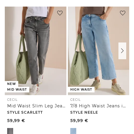
NEW
MID WAIST
HIGH WAIST
CECIL
CECIL
Mid Waist Slim Leg Jeans im Casual Fit
7/8 High Waist Jeans im Loose Fit
STYLE SCARLETT
STYLE NEELE
59,99
€
59,99
€