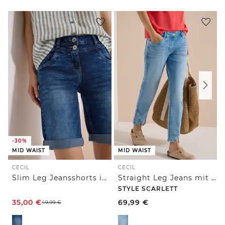
-30%
MID WAIST
MID WAIST
CECIL
CECIL
Slim Leg Jeansshorts im Casual Fit
Straight Leg Jeans mit Nietendetails
STYLE SCARLETT
35,00
€
69,99
€
49,99
€