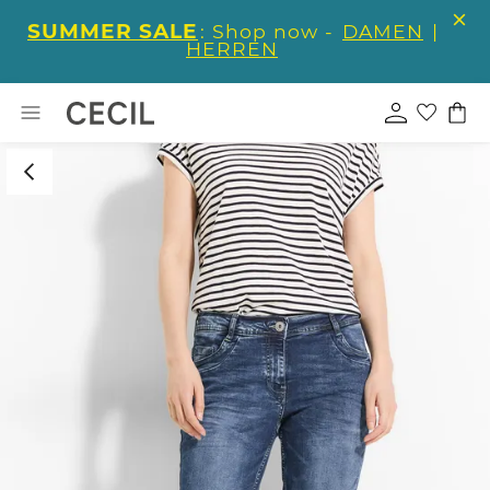
SUMMER SALE
: Shop now -
DAMEN
|
HERREN