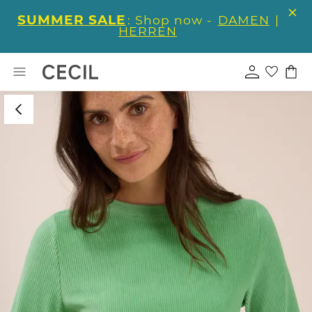
SUMMER SALE
: Shop now -
DAMEN
|
HERREN