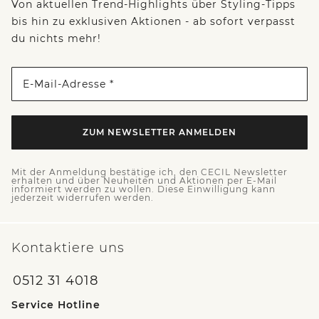
Von aktuellen Trend-Highlights über Styling-Tipps
bis hin zu exklusiven Aktionen - ab sofort verpasst
du nichts mehr!
E-Mail-Adresse *
ZUM NEWSLETTER ANMELDEN
Mit der Anmeldung bestätige ich, den CECIL Newsletter
erhalten und über Neuheiten und Aktionen per E-Mail
informiert werden zu wollen. Diese Einwilligung kann
jederzeit widerrufen werden.
Kontaktiere uns
0512 31 4018
Service Hotline