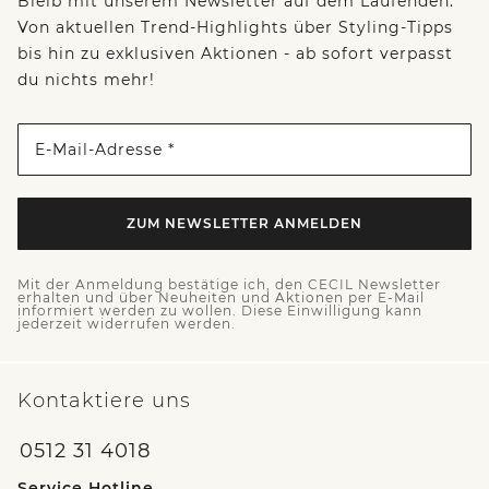
Bleib mit unserem Newsletter auf dem Laufenden:
Von aktuellen Trend-Highlights über Styling-Tipps
bis hin zu exklusiven Aktionen - ab sofort verpasst
du nichts mehr!
E-Mail-Adresse *
ZUM NEWSLETTER ANMELDEN
Mit der Anmeldung bestätige ich, den CECIL Newsletter
erhalten und über Neuheiten und Aktionen per E-Mail
informiert werden zu wollen. Diese Einwilligung kann
jederzeit widerrufen werden.
Kontaktiere uns
0512 31 4018
Service Hotline