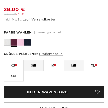
28,00
€
39,99
€
-30%
inkl. MwSt.
zzgl. Versandkosten
FARBE WÄHLEN
|
sweet grape red
GRÖSSE WÄHLEN
Größentabelle
|
XS
S
M
L
XL
XXL
IN DEN WARENKORB
SHOP THE LOOK