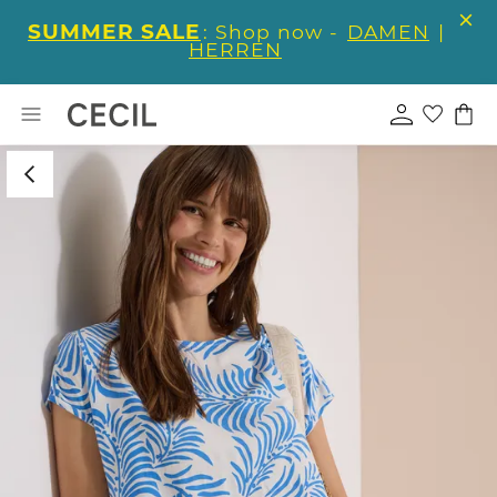
SUMMER SALE
: Shop now -
DAMEN
|
HERREN