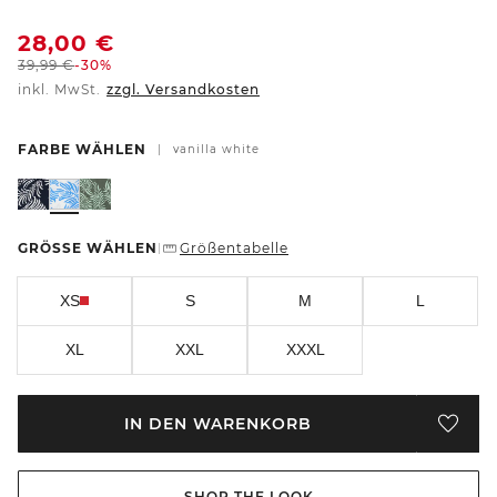
28,00
€
39,99
€
-30%
inkl. MwSt.
zzgl. Versandkosten
FARBE WÄHLEN
|
vanilla white
GRÖSSE WÄHLEN
Größentabelle
|
XS
S
M
L
XL
XXL
XXXL
IN DEN WARENKORB
SHOP THE LOOK