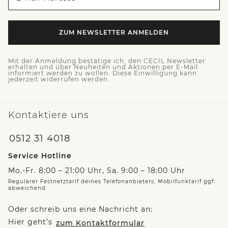
ZUM NEWSLETTER ANMELDEN
Mit der Anmeldung bestätige ich, den CECIL Newsletter
erhalten und über Neuheiten und Aktionen per E-Mail
informiert werden zu wollen. Diese Einwilligung kann
jederzeit widerrufen werden.
Kontaktiere uns
0512 31 4018
Service Hotline
Mo.-Fr. 8:00 – 21:00 Uhr, Sa. 9:00 – 18:00 Uhr
Regulärer Festnetztarif deines Telefonanbieters, Mobilfunktarif ggf.
abweichend.
Oder schreib uns eine Nachricht an:
Hier geht’s
zum Kontaktformular