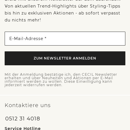
Von aktuellen Trend-Highlights über Styling-Tipps
bis hin zu exklusiven Aktionen - ab sofort verpasst
du nichts mehr!
E-Mail-Adresse *
ZUM NEWSLETTER ANMELDEN
Mit der Anmeldung bestätige ich, den CECIL Newsletter
erhalten und über Neuheiten und Aktionen per E-Mail
informiert werden zu wollen. Diese Einwilligung kann
jederzeit widerrufen werden.
Kontaktiere uns
0512 31 4018
Service Hotline