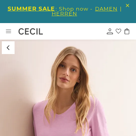
SUMMER SALE
: Shop now -
DAMEN
|
HERREN