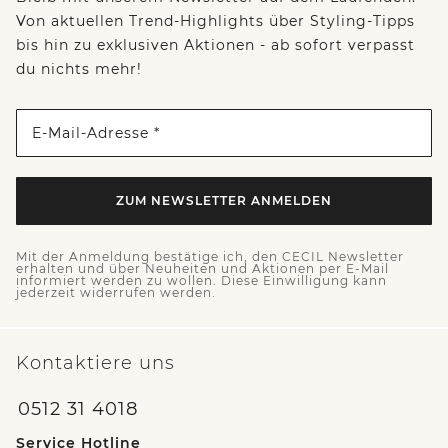
Von aktuellen Trend-Highlights über Styling-Tipps
bis hin zu exklusiven Aktionen - ab sofort verpasst
du nichts mehr!
E-Mail-Adresse *
ZUM NEWSLETTER ANMELDEN
Mit der Anmeldung bestätige ich, den CECIL Newsletter
erhalten und über Neuheiten und Aktionen per E-Mail
informiert werden zu wollen. Diese Einwilligung kann
jederzeit widerrufen werden.
Kontaktiere uns
0512 31 4018
Service Hotline