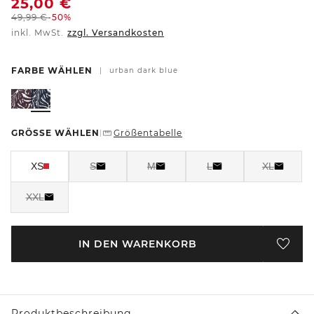
25,00
€
49,99
€
-50%
inkl. MwSt.
zzgl. Versandkosten
FARBE WÄHLEN
|
urban dark blue
GRÖSSE WÄHLEN
Größentabelle
|
XS
S
M
L
XL
XXL
IN DEN WARENKORB
Produktbeschreibung