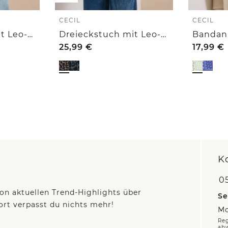
CECIL
CECIL
Dreieckstuch mit Leo-Muster
Dreieckstuch mit Leo-Muster
25,99
€
17,99
€
K
05
on aktuellen Trend-Highlights über
Se
fort verpasst du nichts mehr!
Mo
Reg
ab