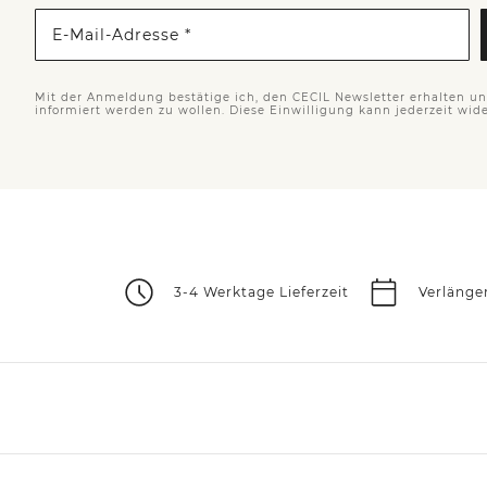
E-Mail-Adresse *
Mit der Anmeldung bestätige ich, den CECIL Newsletter erhalten u
informiert werden zu wollen. Diese Einwilligung kann jederzeit wid
3-4 Werktage Lieferzeit
Verlänge