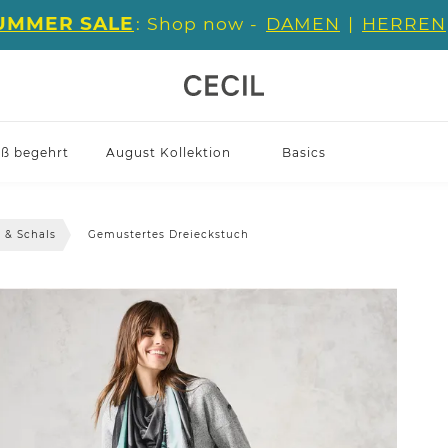
UMMER SALE
: Shop now -
DAMEN
|
HERREN
iß begehrt
August Kollektion
Basics
 & Schals
Gemustertes Dreieckstuch