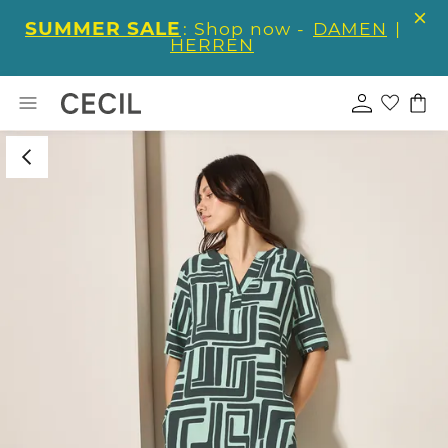
SUMMER SALE
: Shop now -
DAMEN
|
HERREN