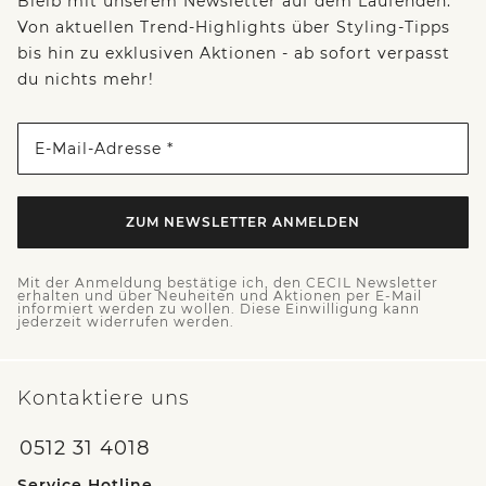
Bleib mit unserem Newsletter auf dem Laufenden:
Von aktuellen Trend-Highlights über Styling-Tipps
bis hin zu exklusiven Aktionen - ab sofort verpasst
du nichts mehr!
E-Mail-Adresse *
ZUM NEWSLETTER ANMELDEN
Mit der Anmeldung bestätige ich, den CECIL Newsletter
erhalten und über Neuheiten und Aktionen per E-Mail
informiert werden zu wollen. Diese Einwilligung kann
jederzeit widerrufen werden.
Kontaktiere uns
0512 31 4018
Service Hotline