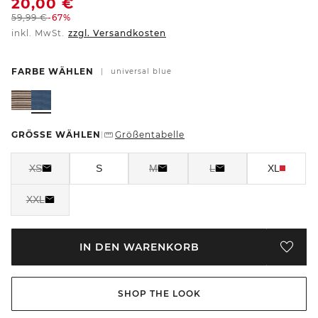
20,00
€
59,99
€
-67%
inkl. MwSt.
zzgl. Versandkosten
FARBE WÄHLEN
|
universal blue
GRÖSSE WÄHLEN
Größentabelle
|
XS
S
M
L
XL
XXL
IN DEN WARENKORB
SHOP THE LOOK