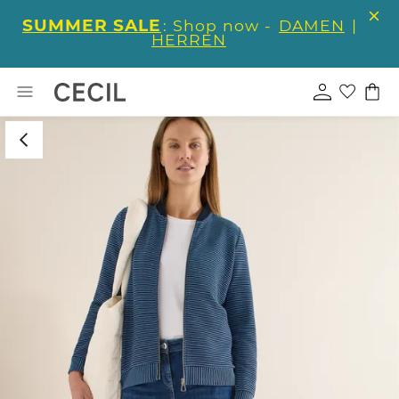
SUMMER SALE
: Shop now -
DAMEN
|
HERREN