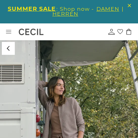
SUMMER SALE
: Shop now -
DAMEN
|
HERREN