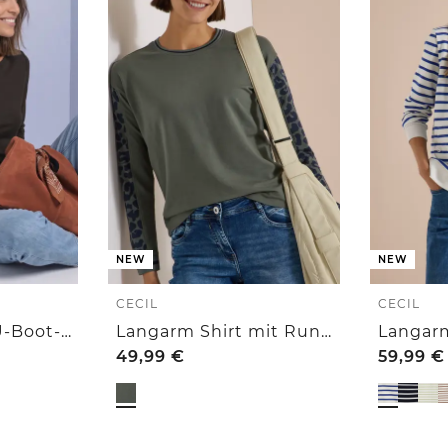
NEW
NEW
CECIL
CECIL
Basic Shirt mit U-Boot-Ausschnitt
Langarm Shirt mit Rundhals und Leo-Details
49,99
€
59,99
€