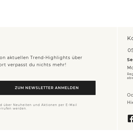
K
05
on aktuellen Trend-Highlights über
Se
fort verpasst du nichts mehr!
Mo
Reg
ab
ZUM NEWSLETTER ANMELDEN
Od
Hi
nd über Neuheiten und Aktionen per E-Mail
errufen werden.