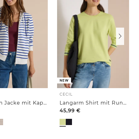
NEW
CECIL
Langarm Jacke mit Kapuze und Struktur
Langarm Shirt mit Rundhals und Streifendetail
45,99
€