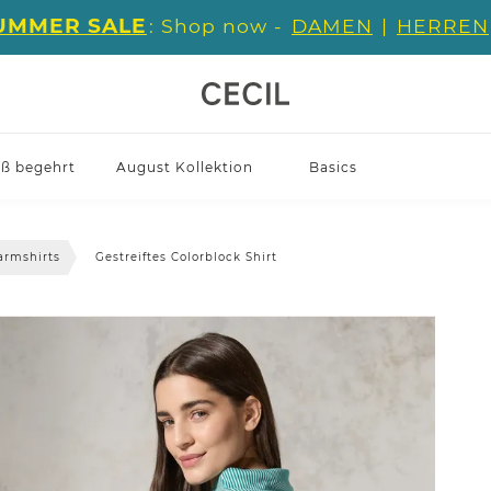
UMMER SALE
: Shop now -
DAMEN
|
HERREN
iß begehrt
August Kollektion
Basics
armshirts
Gestreiftes Colorblock Shirt