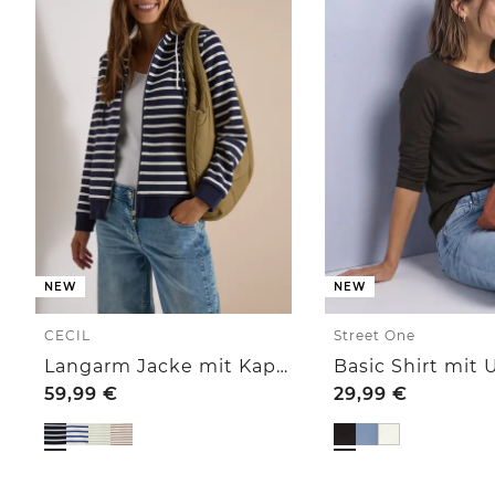
NEW
NEW
CECIL
Street One
Langarm Jacke mit Kapuze und Struktur
59,99
€
29,99
€