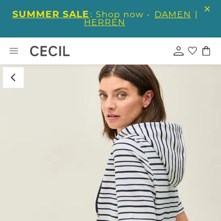
SUMMER SALE
: Shop now -
DAMEN
|
HERREN