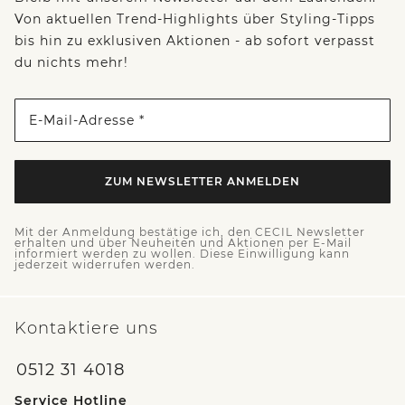
Von aktuellen Trend-Highlights über Styling-Tipps
bis hin zu exklusiven Aktionen - ab sofort verpasst
du nichts mehr!
E-Mail-Adresse *
ZUM NEWSLETTER ANMELDEN
Mit der Anmeldung bestätige ich, den CECIL Newsletter
erhalten und über Neuheiten und Aktionen per E-Mail
informiert werden zu wollen. Diese Einwilligung kann
jederzeit widerrufen werden.
Kontaktiere uns
0512 31 4018
Service Hotline