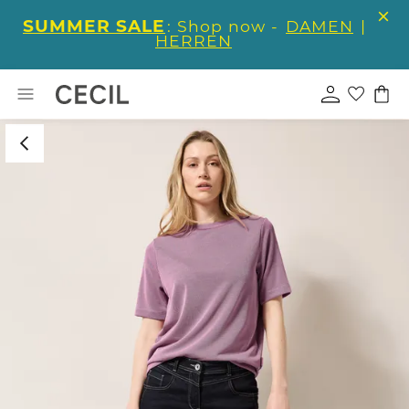
SUMMER SALE
: Shop now -
DAMEN
|
HERREN