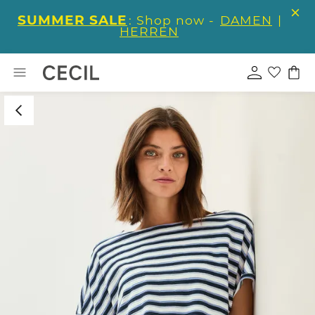
SUMMER SALE
: Shop now -
DAMEN
|
HERREN