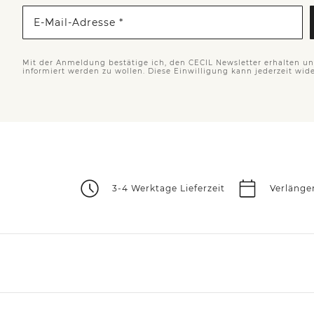
E-Mail-Adresse *
Mit der Anmeldung bestätige ich, den CECIL Newsletter erhalten u
informiert werden zu wollen. Diese Einwilligung kann jederzeit wid
3-4 Werktage Lieferzeit
Verlänge