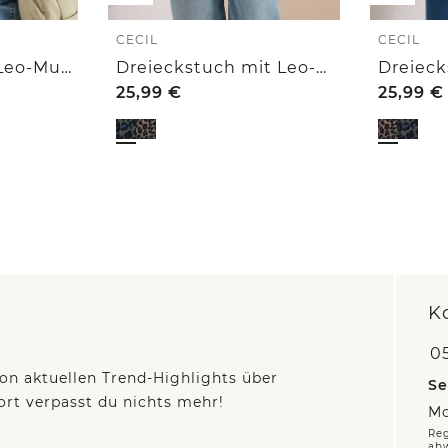
CECIL
CECIL
Loop-Schal mit Leo-Muster
Dreieckstuch mit Leo-Muster
25,99
€
25,99
€
K
05
on aktuellen Trend-Highlights über
Se
fort verpasst du nichts mehr!
Mo
Reg
ab