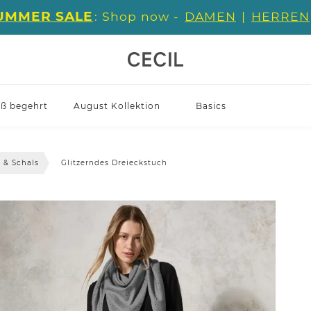
UMMER SALE
: Shop now -
DAMEN
|
HERREN
iß begehrt
August Kollektion
Basics
 & Schals
Glitzerndes Dreieckstuch