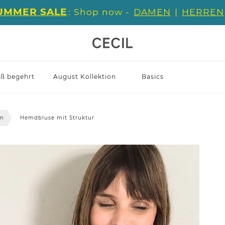
UMMER SALE
: Shop now -
DAMEN
|
HERREN
iß begehrt
August Kollektion
Basics
en
Hemdbluse mit Struktur