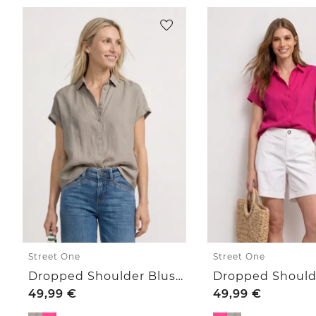
Street One
Street One
Dropped Shoulder Bluse aus Leinen
49,99
€
49,99
€