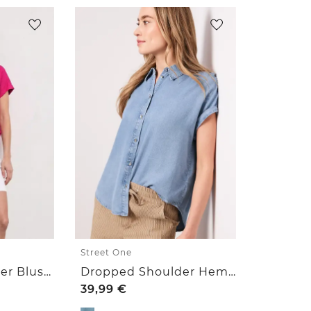
Street One
Dropped Shoulder Bluse aus Leinen
Dropped Shoulder Hemdbluse im Denim-Look
39,99
€