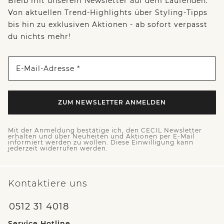
Bleib mit unserem Newsletter auf dem Laufenden:
Von aktuellen Trend-Highlights über Styling-Tipps
bis hin zu exklusiven Aktionen - ab sofort verpasst
du nichts mehr!
E-Mail-Adresse *
ZUM NEWSLETTER ANMELDEN
Mit der Anmeldung bestätige ich, den CECIL Newsletter
erhalten und über Neuheiten und Aktionen per E-Mail
informiert werden zu wollen. Diese Einwilligung kann
jederzeit widerrufen werden.
Kontaktiere uns
0512 31 4018
Service Hotline