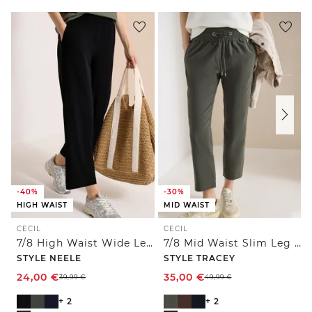
-40%
-30%
HIGH WAIST
MID WAIST
CECIL
CECIL
7/8 High Waist Wide Leg Jerseyhose im Loose Fit
7/8 Mid Waist Slim Leg Hose im Casual Fit
STYLE NEELE
STYLE TRACEY
24,00
€
35,00
€
39,99
€
49,99
€
+ 2
+ 2