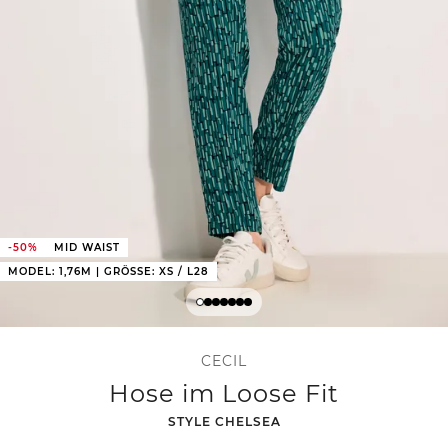
-50%
MID WAIST
MODEL: 1,76M | GRÖSSE: XS / L28
CECIL
Hose im Loose Fit
-
STYLE CHELSEA