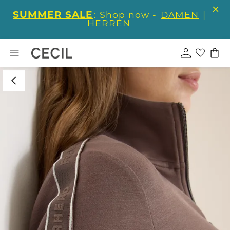
SUMMER SALE
: Shop now -
DAMEN
|
HERREN