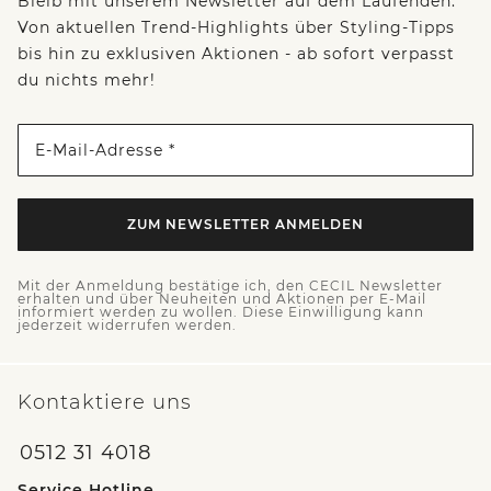
Bleib mit unserem Newsletter auf dem Laufenden:
Von aktuellen Trend-Highlights über Styling-Tipps
bis hin zu exklusiven Aktionen - ab sofort verpasst
du nichts mehr!
E-Mail-Adresse *
ZUM NEWSLETTER ANMELDEN
Mit der Anmeldung bestätige ich, den CECIL Newsletter
erhalten und über Neuheiten und Aktionen per E-Mail
informiert werden zu wollen. Diese Einwilligung kann
jederzeit widerrufen werden.
Kontaktiere uns
0512 31 4018
Service Hotline