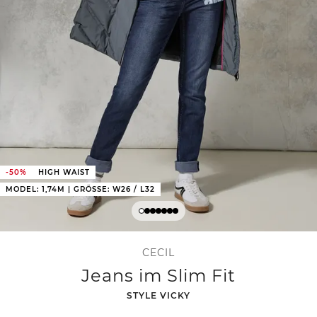
-50%
HIGH WAIST
MODEL: 1,74M | GRÖSSE: W26 / L32
CECIL
Jeans im Slim Fit
-
STYLE VICKY