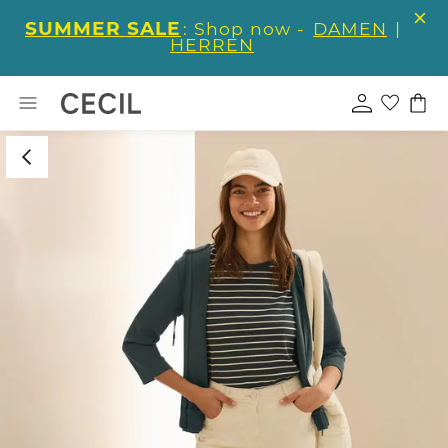
SUMMER SALE
: Shop now -
DAMEN
|
HERREN