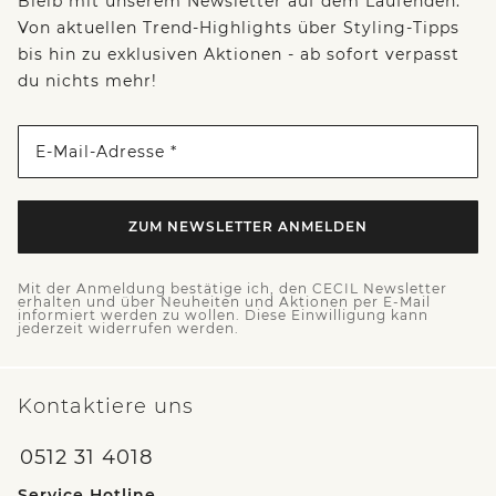
Bleib mit unserem Newsletter auf dem Laufenden:
Von aktuellen Trend-Highlights über Styling-Tipps
bis hin zu exklusiven Aktionen - ab sofort verpasst
du nichts mehr!
E-Mail-Adresse *
ZUM NEWSLETTER ANMELDEN
Mit der Anmeldung bestätige ich, den CECIL Newsletter
erhalten und über Neuheiten und Aktionen per E-Mail
informiert werden zu wollen. Diese Einwilligung kann
jederzeit widerrufen werden.
Kontaktiere uns
0512 31 4018
Service Hotline