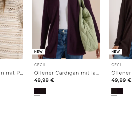
NEW
NEW
CECIL
CECIL
Kurzarm Cardigan mit Polokragen
Offener Cardigan mit langen Ärmeln
49,99
€
49,99
€