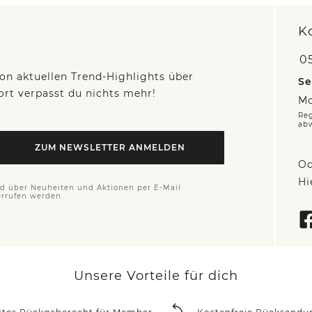
K
05
on aktuellen Trend-Highlights über
Se
fort verpasst du nichts mehr!
Mo
Reg
ab
ZUM NEWSLETTER ANMELDEN
Od
Hi
nd über Neuheiten und Aktionen per E-Mail
errufen werden.
Unsere Vorteile für dich