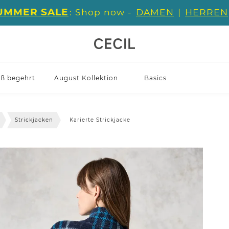
UMMER SALE
: Shop now -
DAMEN
|
HERREN
iß begehrt
August Kollektion
Basics
Strickjacken
Karierte Strickjacke