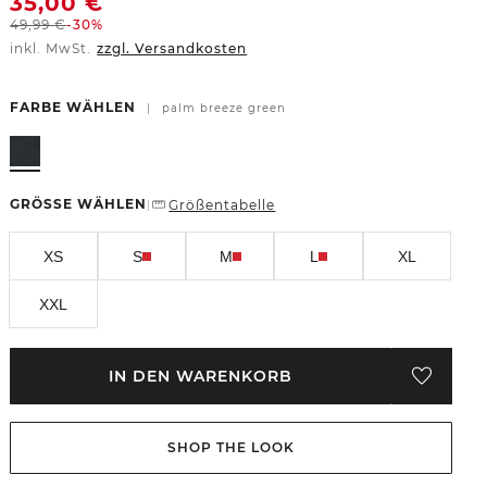
35,00
€
49,99
€
-30%
inkl. MwSt.
zzgl. Versandkosten
FARBE WÄHLEN
|
palm breeze green
GRÖSSE WÄHLEN
Größentabelle
|
XS
S
M
L
XL
XXL
IN DEN WARENKORB
SHOP THE LOOK