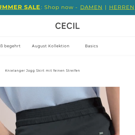
UMMER SALE
: Shop now -
DAMEN
|
HERREN
iß begehrt
August Kollektion
Basics
Knielanger Jogg Skirt mit feinen Streifen