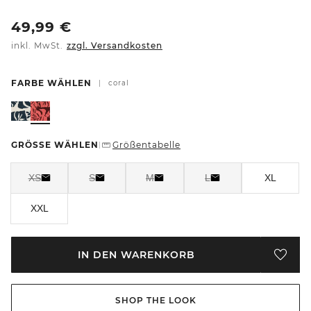
49,99
€
inkl. MwSt.
zzgl. Versandkosten
FARBE WÄHLEN
|
coral
GRÖSSE WÄHLEN
Größentabelle
|
XS
S
M
L
XL
XXL
IN DEN WARENKORB
SHOP THE LOOK