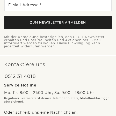
E-Mail-Adresse *
ZUM NEWSLETTER ANMELDEN
Mit der Anmeldung bestätige ich, den CECIL Newsletter
erhalten und über Neuheiten und Aktionen per E-Mail
informiert werden zu wollen. Diese Einwilligung kann
jederzeit widerrufen werden.
Kontaktiere uns
0512 31 4018
Service Hotline
Mo.-Fr. 8:00 – 21:00 Uhr, Sa. 9:00 – 18:00 Uhr
Regulärer Festnetztarif deines Telefonanbieters, Mobilfunktarif ggf.
abweichend.
Oder schreib uns eine Nachricht an: